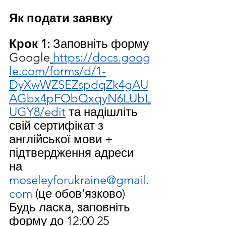
Як подати заявку
Крок 1:
 Заповніть форму 
Google
https://docs.goog
le.com/forms/d/1-
DyXwWZSEZspdqZk4gAU
AGbx4pFObQxqyN6LUbL
UGY8/edit
 та надішліть 
свій сертифікат з 
англійської мови + 
підтвердження адреси 
на 
moseleyforukraine@gmail.
com
 (це обов'язково)
Будь ласка, заповніть 
форму до 12:00 25 