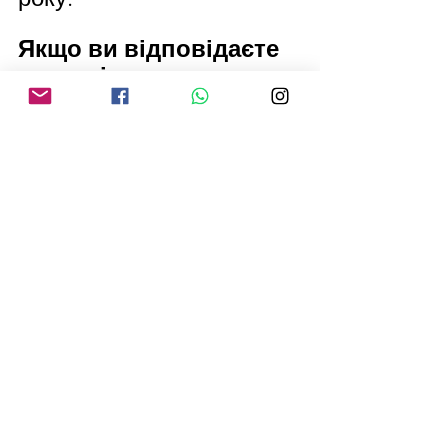
Якщо ви відповідаєте 
критеріям, не 
вагайтеся і подавайте 
заявку! Кількість 
місць у програмі  
обмежена — 
забезпечте собі місце 
та інвестуйте у своє 
майбутнє вже 
сьогодні!