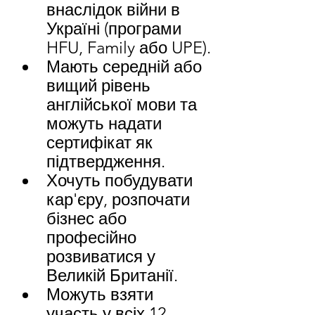
внаслідок війни в 
Україні (програми 
HFU, Family або UPE).
Мають середній або 
вищий рівень 
англійської мови та 
можуть надати 
сертифікат як 
підтвердження.
Хочуть побудувати 
кар'єру, розпочати 
бізнес або 
професійно 
розвиватися у 
Великій Британії.
Можуть взяти 
участь у всіх 12 