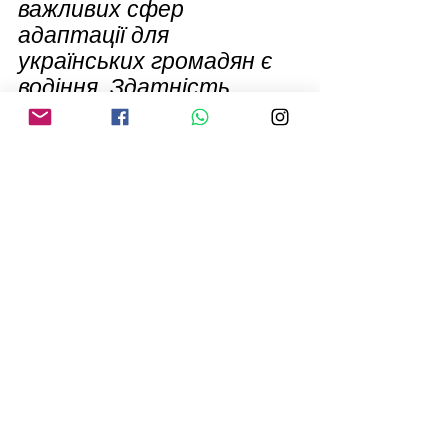
важливих сфер 
адаптації для 
українських громадян є 
водіння. Здатність 
вільно пересуватися є 
ключовим фактором для 
інтеграції, соціалізації, 
доступу до медичної 
допомоги та 
працевлаштування під 
час їхнього перебування 
у Великій Британії."
Джерело.