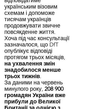
відповідатиме 
українським візовим 
схемам і допоможе 
тисячам українців 
продовжувати звичне 
повсякденне життя.
Хоча під час консультації 
зазначалося, що DfT 
опублікує відповіді 
протягом трьох місяців, 
на ухвалення змін 
знадобилося менше 
трьох тижнів
.
За даними на червень 
минулого року, 
208 900 
громадян України вже 
прибули до Великої 
Британії за однією з 