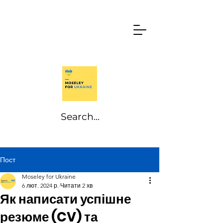
Пост
Moseley for Ukraine
6 лют. 2024 р.
Читати 2 хв
Як написати успішне
резюме (CV) та