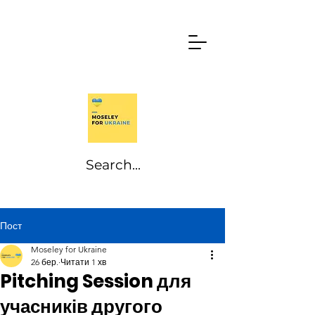
Пост
Moseley for Ukraine
26 бер.
Читати 1 хв
Pitching Session для
учасників другого