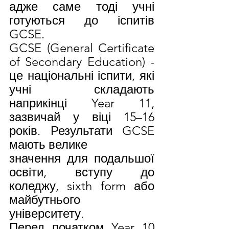
адже саме тоді учні 
готуються до іспитів 
GCSE. 
GCSE (General Certificate 
of Secondary Education) - 
це національні іспити, які 
учні складають 
наприкінці Year 11, 
зазвичай у віці 15–16 
років. Результати GCSE 
мають велике
значення для подальшої 
освіти, вступу до 
коледжу, sixth form або 
майбутнього 
університету.
Перед початком Year 10 