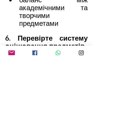
академічними та 
творчими 
предметами
6. Перевірте систему 
оцінювання предметів
Дізнайтеся:
чи оцінюється 
предмет лише 
іспитами
чи є coursework або 
практичні проєкти
як це може вплинути 
на підсумкову оцінку
Це особливо важливо 
для дітей, яким складно 