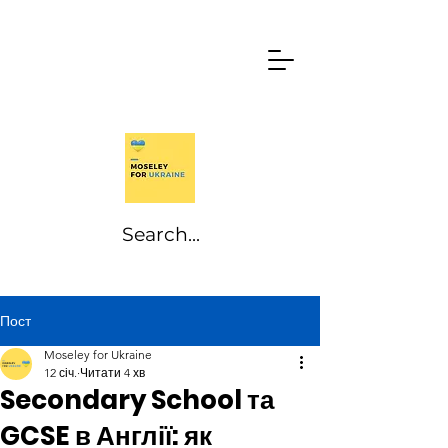
Пост
Moseley for Ukraine
12 січ.
Читати 4 хв
Secondary School та
GCSE в Англії: як