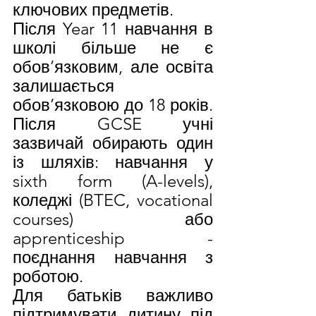
ключових предметів.
Після Year 11 навчання в 
школі більше не є 
обов’язковим, але освіта 
залишається 
обов’язковою до 18 років. 
Після GCSE учні 
зазвичай обирають один 
із шляхів: навчання у 
sixth form (A-levels), 
коледжі (BTEC, vocational 
courses) або 
apprenticeship - 
поєднання навчання з 
роботою.
Для батьків важливо 
підтримувати дитину під 