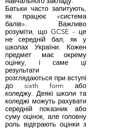
навчального закладу.
Батьки часто запитують, 
як працює «система 
балів». Важливо 
розуміти, що GCSE - це 
не середній бал, як у 
школах України. Кожен 
предмет має окрему 
оцінку, і саме ці 
результати 
розглядаються при вступі 
до sixth form або 
коледжу. Деякі школи та 
коледжі можуть рахувати 
середній показник або 
суму оцінок, але головну 
роль відіграють оцінки з 