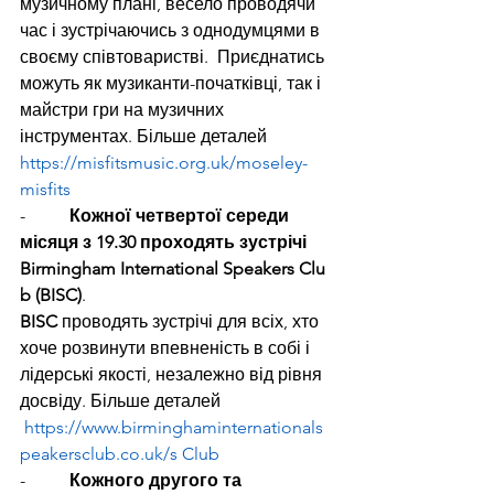
музичному плані, весело проводячи 
час і зустрічаючись з однодумцями в 
своєму співтоваристві.  Приєднатись 
можуть як музиканти-початківці, так і 
майстри гри на музичних 
інструментах. Більше деталей 
https://misfitsmusic.org.uk/moseley-
misfits
-          
Кожної четвертої середи 
місяця з 19.30 проходять зустрічі 
Birmingham International Speakers Clu
b (BISC)
.
BISC 
проводять зустрічі для всіх, хто 
хоче розвинути впевненість в собі і 
лідерські якості, незалежно від рівня 
досвіду. Більше деталей 
https://www.birminghaminternationals
peakersclub.co.uk/s
 Club
-          
Кожного другого та 