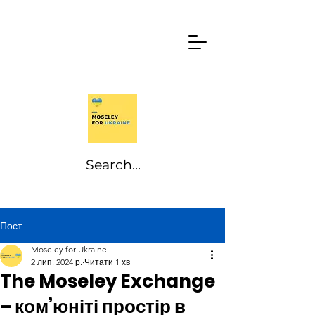
Пост
Moseley for Ukraine
2 лип. 2024 р.
Читати 1 хв
The Moseley Exchange
– ком’юніті простір в