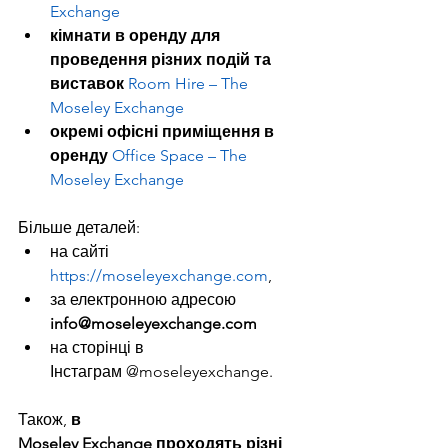
Exchange
кімнати в оренду для 
проведення різних подій та 
виставок 
Room Hire – The 
Moseley Exchange
окремі офісні приміщення в 
оренду
Office Space – The 
Moseley Exchange
Більше деталей:
на сайті 
https://moseleyexchange.com
, 
за електронною адресою 
info@moseleyexchange.com
на сторінці в 
Інстаграм @moseleyexchange.
Також, 
в 
Moseley Exchange проходять різні 