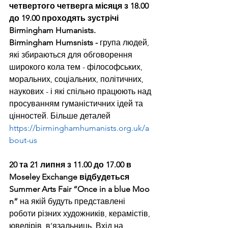
четвертого четверга місяця з 18.00 
до 19.00 проходять зустрічі 
Birmingham Humanists.
Birmingham Humsnists -
 група людей, 
які збираються для обговорення 
широкого кола тем - філософських, 
моральних, соціальних, політичних, 
наукових - і які спільно працюють над 
просуванням гуманістичних ідей та 
цінностей. Більше деталей 
https://birminghamhumanists.org.uk/a
bout-us
20 та 21 липня з 11.00 до 17.00 в 
Moseley Exchange відбудеться 
Summer Arts Fair “Once in a blue Moo
n”
 на якій будуть представлені 
роботи різних художників, керамістів, 
ювелірів, в’язальниць. Вхід на 