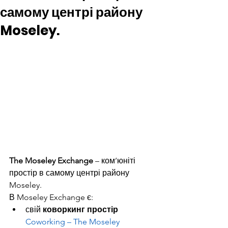
самому центрі району
Moseley.
The Moseley Exchange
 – ком’юніті 
простір в самому центрі району 
Moseley.
В Moseley Exchange є:
свій 
коворкинг простір 
Coworking – The Moseley 