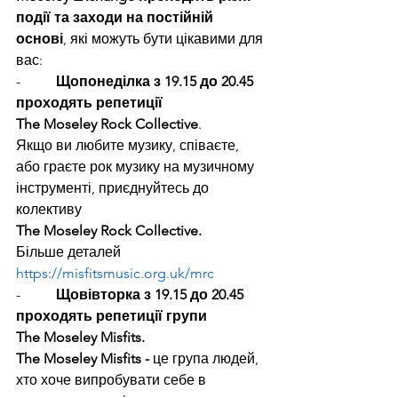
події та заходи на постійній 
основі
, які можуть бути цікавими для 
вас:
-          
Щопонеділка з 19.15 до 20.45 
проходять репетиції 
The Moseley Rock Collective
.
Якщо ви любите музику, співаєте, 
або граєте рок музику на музичному 
інструменті, приєднуйтесь до 
колективу 
The Moseley Rock Collective.
Більше деталей 
https://misfitsmusic.org.uk/mrc
-          
Щовівторка з 19.15 до 20.45 
проходять репетиції групи 
The Moseley Misfits.
The Moseley Misfits -
 це група людей, 
хто хоче випробувати себе в 