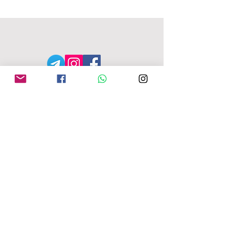
MFU ADDRESS
1
49-153 Alcester Rd, Birmingham, B13
8JP
Company No:
04163271
Reg Charity No:
1087949
.
moseleyforukraine@gmail.com