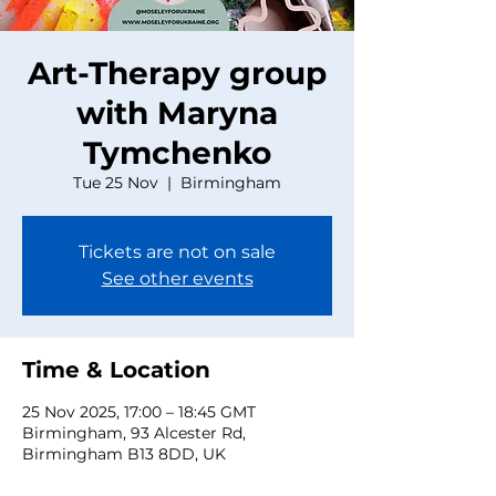
Art-Therapy group
with Maryna
Tymchenko
Tue 25 Nov
  |  
Birmingham
Tickets are not on sale
See other events
Time & Location
25 Nov 2025, 17:00 – 18:45 GMT
Birmingham, 93 Alcester Rd,
Birmingham B13 8DD, UK