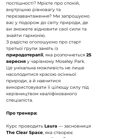
поспішності? Мрієте про спокій, 
внутрішню рівновагу та 
перезавантаження? Ми запрошуємо 
вас у подорож до світу природи, де 
ви зможете відновити свої сили та 
знайти гармонію.
З радістю оголошуємо про старт 
третьої групи занять із 
природотерапії
, яка розпочнеться 
25 
вересня
 у чарівному Moseley Park. 
Це унікальна можливість не лише 
насолодитися красою осінньої 
природи, а й навчитися 
використовувати її цілющу силу під 
керівництвом кваліфікованого 
спеціаліста.
Про тренера:
Курс проводить 
Laura
 — засновниця 
The Clear Space
, яка створює 