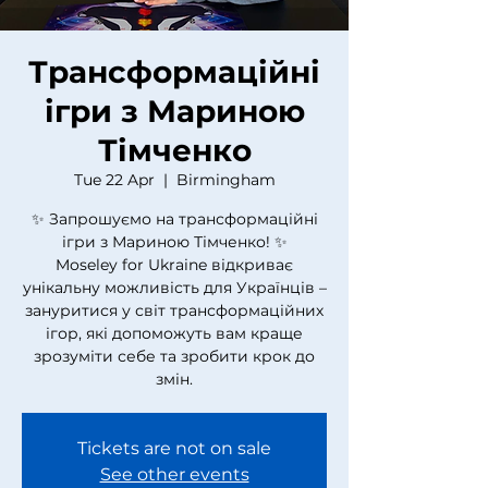
Трансформаційні
ігри з Мариною
Тімченко
Tue 22 Apr
  |  
Birmingham
✨ Запрошуємо на трансформаційні
ігри з Мариною Тімченко! ✨
Moseley for Ukraine відкриває
унікальну можливість для Українців –
зануритися у світ трансформаційних
ігор, які допоможуть вам краще
зрозуміти себе та зробити крок до
змін.
Tickets are not on sale
See other events