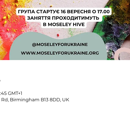
е
18:45 GMT+1
r Rd, Birmingham B13 8DD, UK