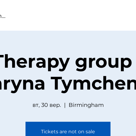
Therapy group
ryna Tymche
вт, 30 вер.
  |  
Birmingham
Tickets are not on sale