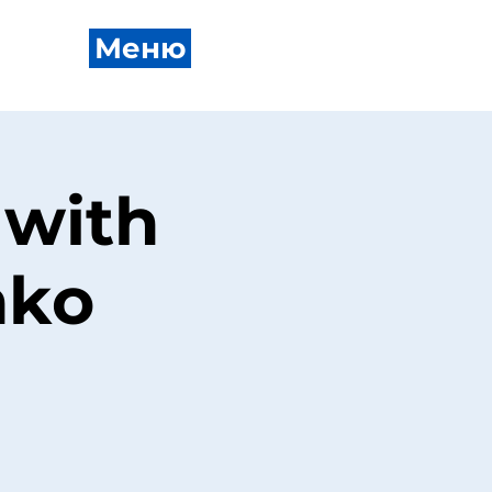
Меню
 with
nko