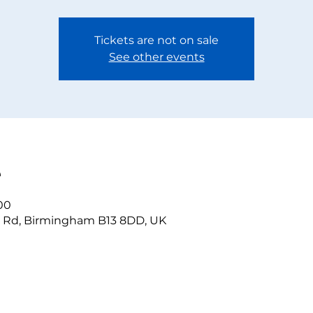
Tickets are not on sale
See other events
е
:00
r Rd, Birmingham B13 8DD, UK