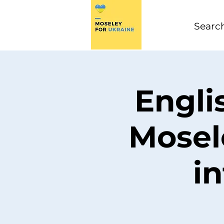
Engli
Mosel
i