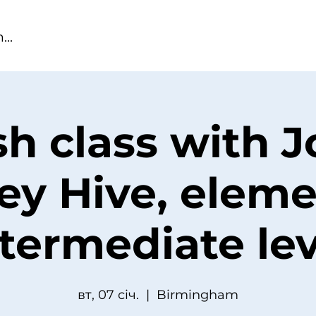
sh class with J
ey Hive, eleme
ntermediate lev
вт, 07 січ.
  |  
Birmingham