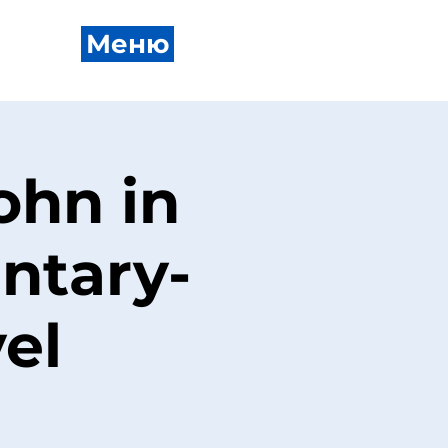
Меню
ohn in
ntary-
el