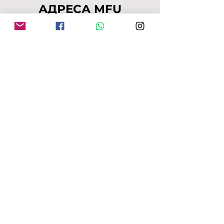
АДРЕСА MFU
149-153 Alcester Rd
Birmingham
B13 8JP
moseleyforukraine@gmail.
com