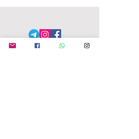
АДРЕСА MFU
149-153 Alcester Rd
Birmingham
B13 8JP
moseleyforukraine@gmail.
com