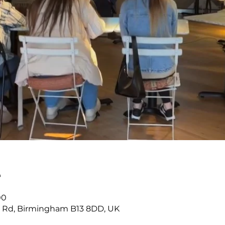
е
00
r Rd, Birmingham B13 8DD, UK