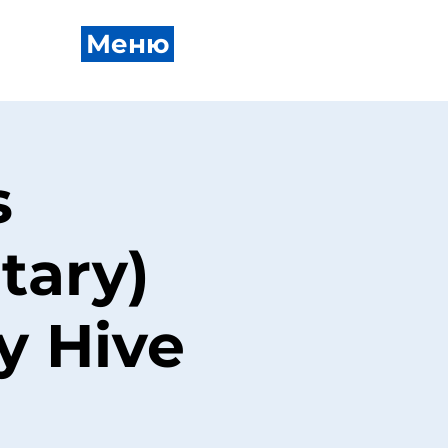
Меню
s
tary)
y Hive