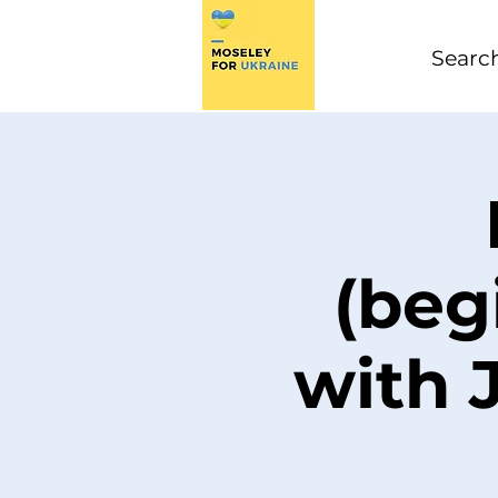
(beg
with 