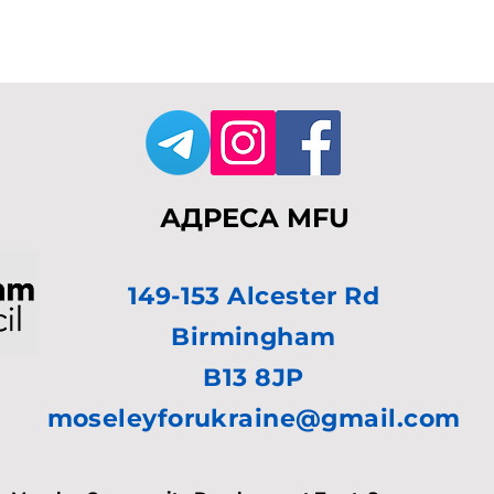
АДРЕСА MFU
149-153 Alcester Rd
Birmingham
B13 8JP
moseleyforukraine@gmail.com