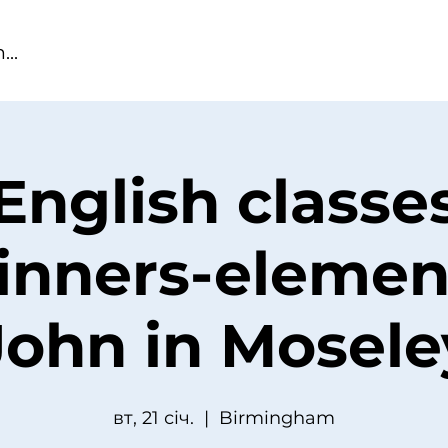
English classe
inners-elemen
John in Mosele
вт, 21 січ.
  |  
Birmingham