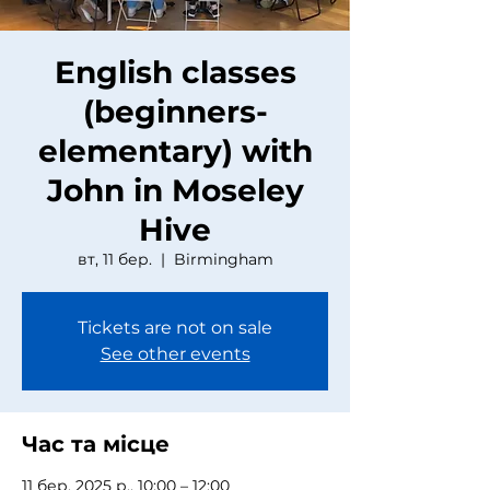
English classes
(beginners-
elementary) with
John in Moseley
Hive
вт, 11 бер.
  |  
Birmingham
Tickets are not on sale
See other events
Час та місце
11 бер. 2025 р., 10:00 – 12:00