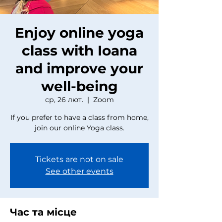
Enjoy online yoga
class with Ioana
and improve your
well-being
ср, 26 лют.
  |  
Zoom
If you prefer to have a class from home,
join our online Yoga class.
Tickets are not on sale
See other events
Час та місце