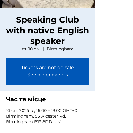
Speaking Club
with native English
speaker
пт, 10 січ.
  |  
Birmingham
Tickets are not on sale
See other events
Час та місце
10 січ. 2025 р., 16:00 – 18:00 GMT+0
Birmingham, 93 Alcester Rd,
Birmingham B13 8DD, UK