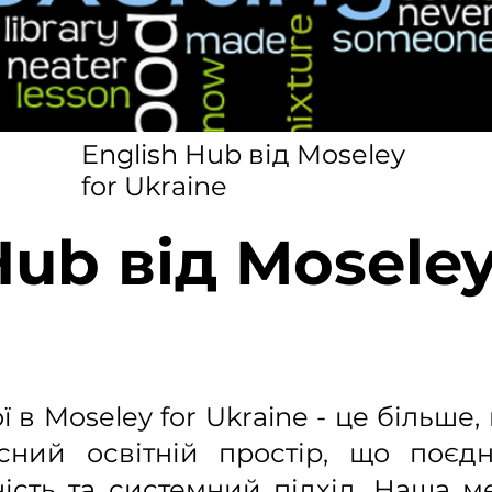
English Hub від Moseley
for Ukraine
Hub від Moseley
 в Moseley for Ukraine - це більше, 
ний освітній простір, що поєдн
ість та системний підхід. Наша м