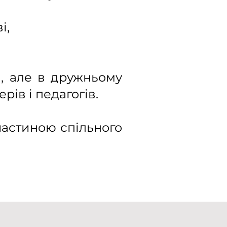
і,
м, але в дружньому
рів і педагогів.
 частиною спільного