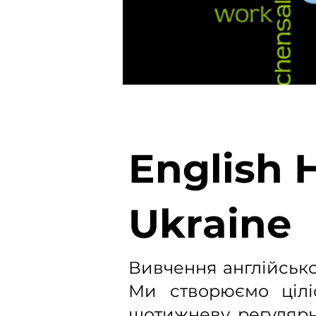
English 
Ukraine
Вивчення англійської
Ми створюємо ціліс
щотижневу регулярн