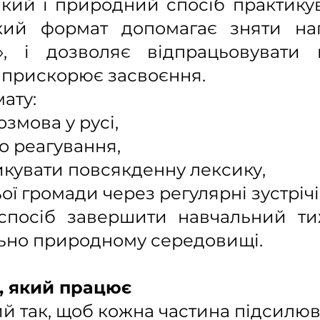
який і природний спосіб практикув
кий формат допомагає зняти нап
», і дозволяє відпрацьовувати
о прискорює засвоєння.
ату:
змова у русі,
о реагування,
кувати повсякденну лексику,
ї громади через регулярні зустрічі
спосіб завершити навчальний ти
льно природному середовищі.
, який працює
ий так, щоб кожна частина підсилюв