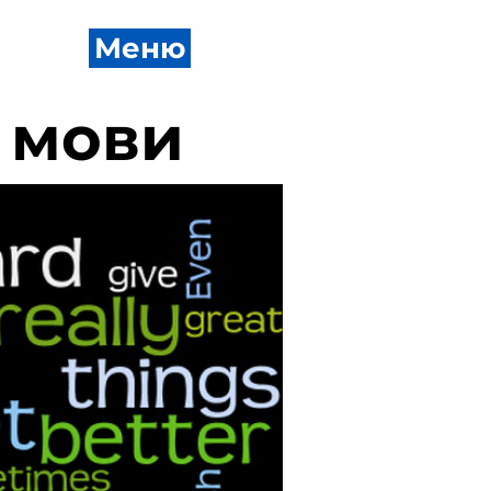
Меню
 мови