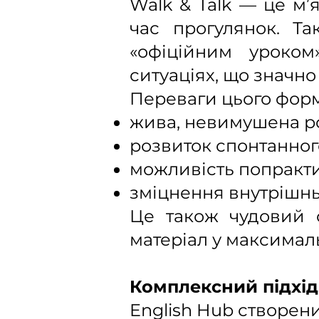
Walk & Talk — це м’
час прогулянок. Та
«офіційним уроком
ситуаціях, що значн
Переваги цього форм
жива, невимушена ро
розвиток спонтанног
можливість попракти
зміцнення внутрішньо
Це також чудовий 
матеріал у максима
Комплексний підхід
English Hub створен