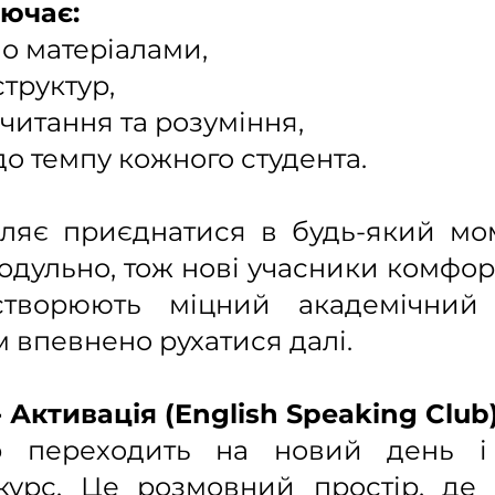
ючає:
іо матеріалами,
труктур,
читання та розуміння,
до темпу кожного студента.
ляє приєднатися в будь-який мо
одульно, тож нові учасники комфо
 створюють міцний академічний
 впевнено рухатися далі.
 - Активація (English Speaking Club
b переходить на новий день і
урс. Це розмовний простір, де 