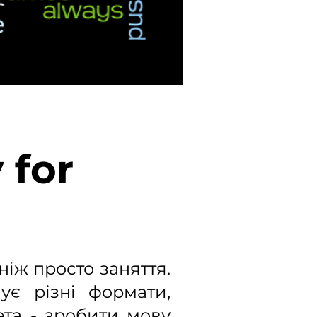
 for
ніж просто заняття.
ує різні формати,
ета - зробити мову