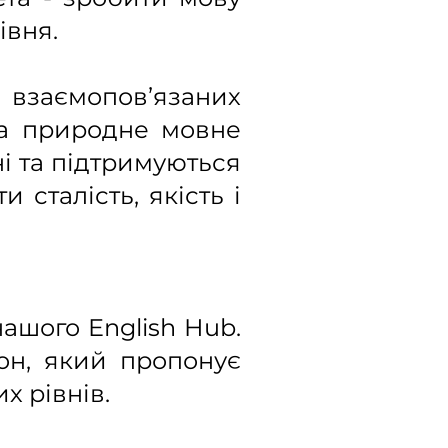
івня.
 взаємопов’язаних
та природне мовне
ні та підтримуються
 сталість, якість і
ашого English Hub.
он, який пропонує
х рівнів.