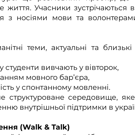
 життя. Учасники зустрічаються в
ся з носіями мови та волонтерами
анітні теми, актуальні та близьк
у студенти вивчають у вівторок,
анням мовного бар’єра,
сть у спонтанному мовленні.
е структуроване середовище, яке 
нню внутрішньої підтримки в украї
ння (Walk & Talk)