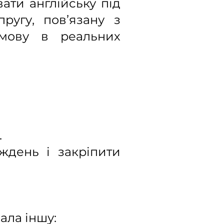
ати англійську під
ругу, пов’язану з
 мову в реальних
.
ждень і закріпити
ала іншу: