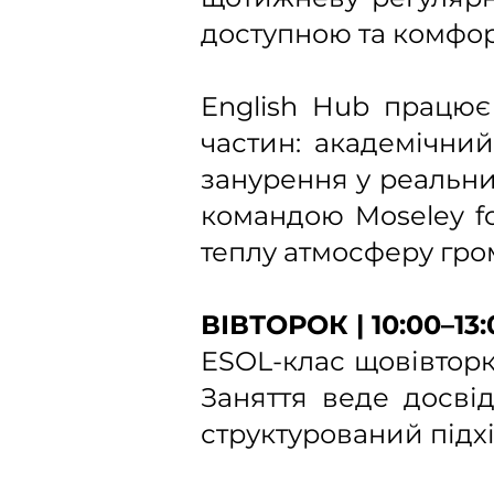
доступною та комфор
English Hub працює
частин: академічни
занурення у реальних
командою Moseley for
теплу атмосферу гро
ВІВТОРОК | 10:00–13
ESOL-клас щовівторк
Заняття веде досві
структурований підхі