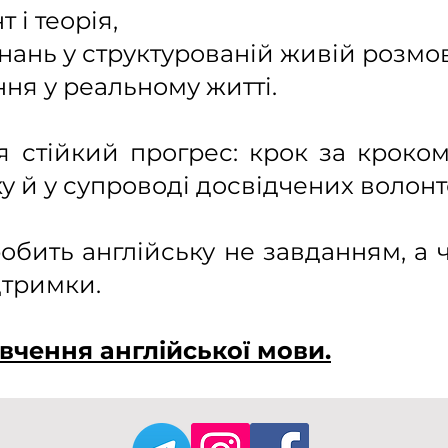
 і теорія,
нань у структурованій живій розмов
ня у реальному житті.
я стійкий прогрес: крок за кроко
у й у супроводі досвідчених волонте
робить англійську не завданням, а
дтримки.
вчення англійської мови.