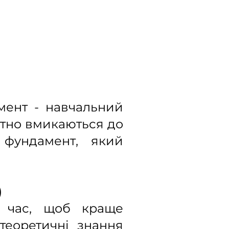
мент - навчальний
ртно вмикаються до
 фундамент, який
)
 час, щоб краще
теоретичні знання