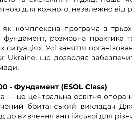
тною для кожного, незалежно від р
 як комплексна програма з трьох
й фундамент, розмовна практика 
 ситуаціях. Усі заняття організова
 Ukraine, що дозволяє забезпечити
мади.
:00 - Фундамент (ESOL Class)
а — це центральна освітня опора н
дчений британський викладач Дж
д до вивчення англійської для різни