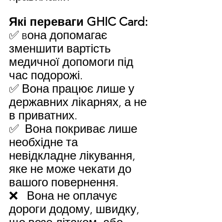
Які переваги GHIC Card:
✅ 
она допомагає 
В
зменшити вартість 
медичної допомоги під 
час подорожі.
✅ Вона працює лише у 
державних лікарнях, а не 
в приватних.
✅  Вона покриває лише 
необхідне та 
невідкладне лікування, 
яке не може чекати до 
вашого повернення.
❌   Вона не оплачує 
дороги додому, швидку, 