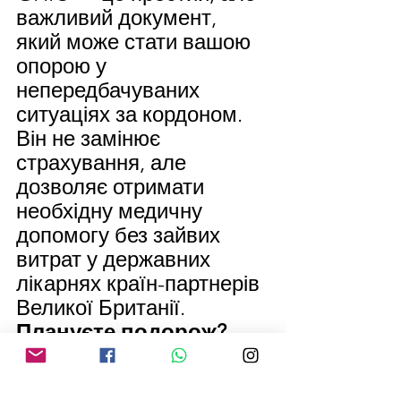
важливий документ, 
який може стати вашою 
опорою у 
непередбачуваних 
ситуаціях за кордоном. 
Він не замінює 
страхування, але 
дозволяє отримати 
необхідну медичну 
допомогу без зайвих 
витрат у державних 
лікарнях країн-партнерів 
Великої Британії.
Плануєте подорож? 
Подбайте про своє 
здоров’я заздалегідь 