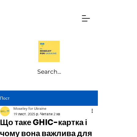
Пост
Moseley for Ukraine
19 лист. 2025 р.
Читати 2 хв
Що таке GHIC-картка і
чому вона важлива для