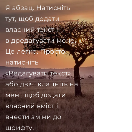
Я абзац. Натисніть
тут, щоб додати
власний текст і
відредагувати мене.
Це легко. Просто
натисніть
«Редагувати текст»
або двічі клацніть на
мені, щоб додати
власний вміст і
внести зміни до
шрифту.