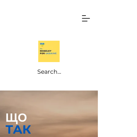
ЩО
ТАК